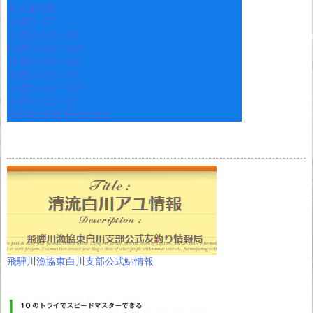
美濃加茂市
金曜日, 07
土曜日
+
35°
+
25°
日曜日
+
34°
+
25°
月曜日
+
33°
+
24°
火曜日
+
33°
+
21°
水曜日
+
25°
+
23°
木曜日
+
30°
+
21°
7日間の天気予報を見る
飛騨川漁協東白川支部公式鮎情報