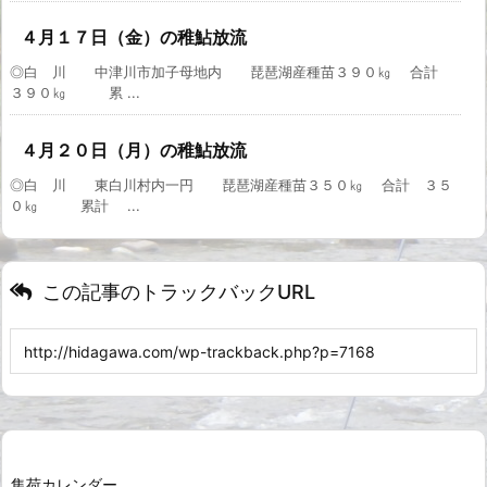
４月１７日（金）の稚鮎放流
◎白 川 中津川市加子母地内 琵琶湖産種苗３９０㎏ 合計
３９０㎏ 累 ...
４月２０日（月）の稚鮎放流
◎白 川 東白川村内一円 琵琶湖産種苗３５０㎏ 合計 ３５
０㎏ 累計 ...
この記事のトラックバックURL
集荷カレンダー