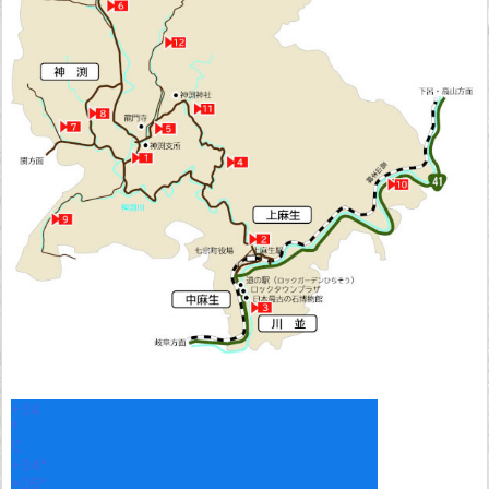
+
34
°
C
+
34°
+
26°