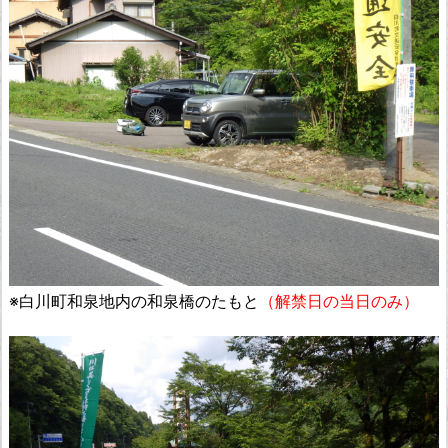
※白川町和泉地内の和泉橋のたもと
（解禁日の当日の
み）